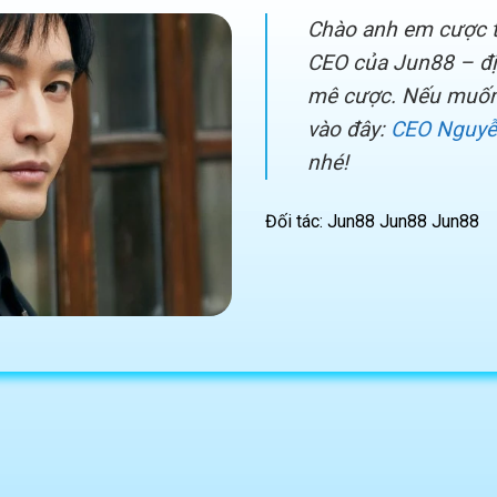
Chào anh em cược t
n không?
CEO của Jun88 – đị
hiều tài khoản…). Nếu bạn chơi bình thường thì hoàn toàn an toàn.
mê cược. Nếu muốn
vào đây:
CEO Nguyễ
nhé!
Đối tác: Jun88 Jun88 Jun88