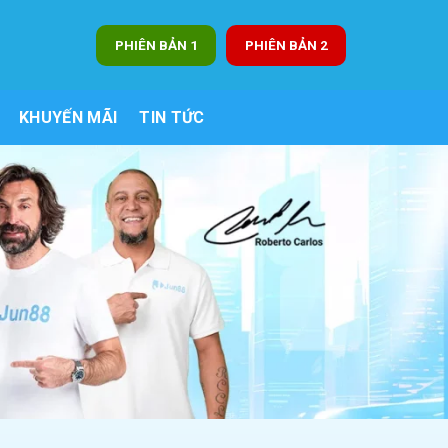
PHIÊN BẢN 1
PHIÊN BẢN 2
KHUYẾN MÃI
TIN TỨC