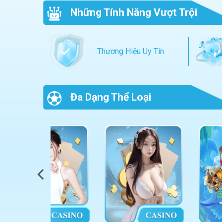
Những Tính Năng Vượt Trội
Thương Hiệu Uy Tín
Đa Dạng Thể Loại